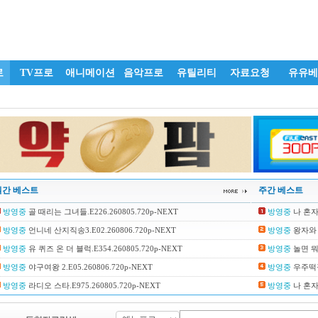
로
TV프로
애니메이션
음악프로
유틸리티
자료요청
유유베
일간 베스트
주간 베스트
방영중
골 때리는 그녀들.E226.260805.720p-NEXT
방영중
나 혼자 
방영중
언니네 산지직송3.E02.260806.720p-NEXT
방영중
왕자와 거
방영중
유 퀴즈 온 더 블럭.E354.260805.720p-NEXT
방영중
놀면 뭐하
방영중
야구여왕 2.E05.260806.720p-NEXT
방영중
우주떡집.
방영중
라디오 스타.E975.260805.720p-NEXT
방영중
나 혼자 