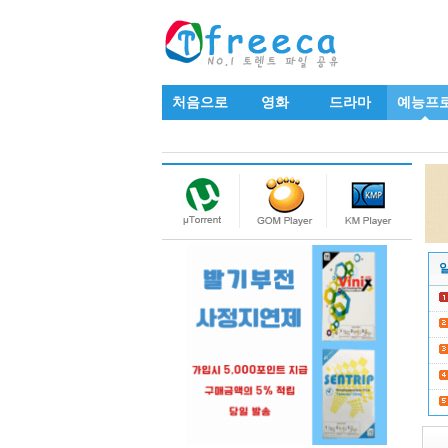
처음으로
영화
드라마
예능프