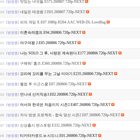
맛있는 녀석들.E575.260807.720p-NEXT
[방영중]
619
내일은 태권왕 2.E01.260807.720p-NEXT
[방영중]
618
피의 게임 X.E07.1080p.H264.AAC.WEB-DL-LoveBug
[방영중]
617
이혼숙려캠프.E94.260806.720p-NEXT
[방영중]
616
야구여왕 2.E05.260806.720p-NEXT
[방영중]
615
나는 SOLO 그 후, 사랑은 계속된다.E177.260806.720p-NEXT
[방영중]
614
구해줘! 홈즈.E360.260806.720p-NEXT
[방영중]
613
꼬리에 꼬리를 무는 그날 이야기.E235.260806.720p-NEXT
[방영중]
612
웰컴 투 수근스쿨.E07.260806.720p-NEXT
[방영중]
611
언니네 산지직송3.E02.260806.720p-NEXT
[방영중]
610
어서와 한국은 처음이지 시즌2.E407.260806.720p-NEXT
[방영중]
609
자식 방생 프로젝트 - 합숙 맞선 시즌2.E07.260806.720p-NEXT
[방영중]
608
신상출시 편스토랑.E332.260806.720p-NEXT
[방영중]
607
티키타카로드 in 시드니.E01.260806.720p-NEXT
[방영중]
606