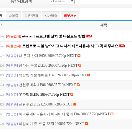
체
방영중
모은/완결
지난방영
외부서버
o
제목
utorrent 프로그램 설치 및 다운로드 방법
[이용안내]
ice
토렌트로 파일 받으시고 나셔서 배포자유지(시드) 꼭 해주세요
[이용안내]
ice
나 혼자 산다.E658.260807.720p-NEXT
[방영중]
627
금타는 금요일.E33.260807.720p-NEXT
[방영중]
626
옥탑방의 문제아들.E323.260807.720p-NEXT
[방영중]
625
전현무계획 4.E06.260807.720p-NEXT
[방영중]
624
우주떡집.E02.260807.720p-NEXT
[방영중]
623
신랑수업 2.E21.260807.720p-NEXT
[방영중]
622
해피투게더 - 혼자가 아니어서 좋아.E04.260807.720p-NEXT
[방영중]
621
이십세기 힛-트쏭.E325.260807.720p-NEXT
[방영중]
620