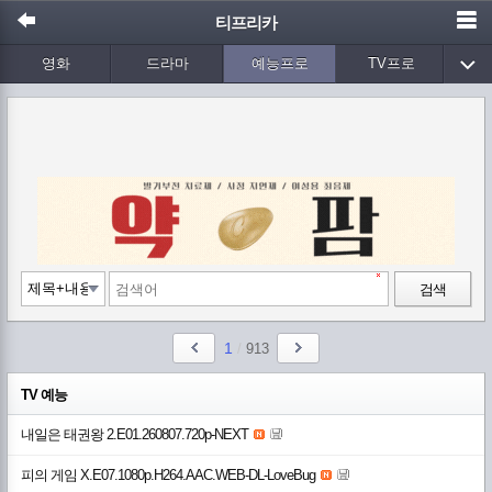
티프리카
영화
드라마
예능프로
TV프로
Wetv
애니메이션
음악
검색
1
/
913
TV 예능
내일은 태권왕 2.E01.260807.720p-NEXT
피의 게임 X.E07.1080p.H264.AAC.WEB-DL-LoveBug