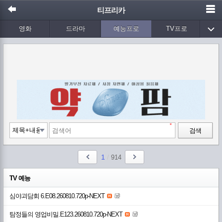
티프리카
영화
드라마
예능프로
TV프로
Wetv
애니메이션
음악
검색
1
/
914
TV 예능
심야괴담회 6.E08.260810.720p-NEXT
탐정들의 영업비밀.E123.260810.720p-NEXT