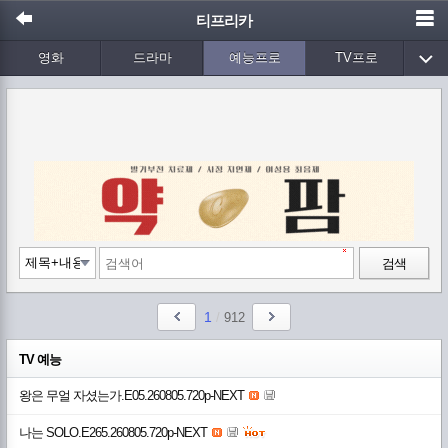
티프리카
영화
드라마
예능프로
TV프로
Wetv
애니메이션
음악
검색
1
/
912
TV 예능
왕은 무얼 자셨는가.E05.260805.720p-NEXT
나는 SOLO.E265.260805.720p-NEXT