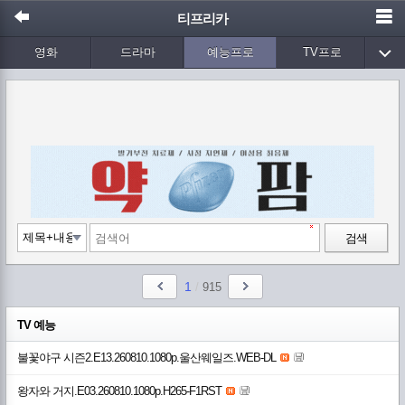
티프리카
영화
드라마
예능프로
TV프로
Wetv
애니메이션
음악
검색
1
/
915
TV 예능
불꽃야구 시즌2.E13.260810.1080p.울산웨일즈.WEB-DL
왕자와 거지.E03.260810.1080p.H265-F1RST