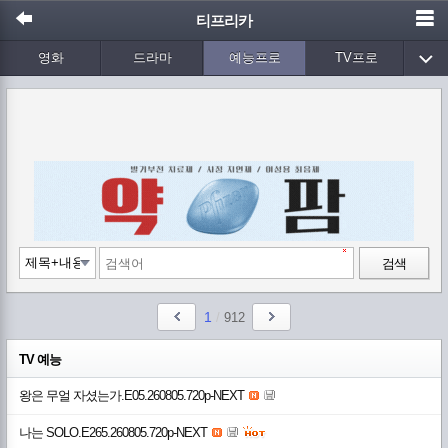
티프리카
영화
드라마
예능프로
TV프로
Wetv
애니메이션
음악
검색
1
/
912
TV 예능
왕은 무얼 자셨는가.E05.260805.720p-NEXT
나는 SOLO.E265.260805.720p-NEXT