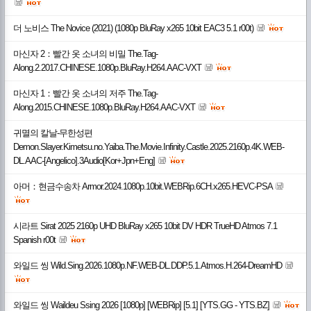
더 노비스 The Novice (2021) (1080p BluRay x265 10bit EAC3 5.1 r00t)
마신자 2：빨간 옷 소녀의 비밀 The.Tag-
Along.2.2017.CHINESE.1080p.BluRay.H264.AAC-VXT
마신자 1：빨간 옷 소녀의 저주 The.Tag-
Along.2015.CHINESE.1080p.BluRay.H264.AAC-VXT
귀멸의 칼날-무한성편
Demon.Slayer.Kimetsu.no.Yaiba.The.Movie.Infinity.Castle.2025.2160p.4K.WEB-
DL.AAC-[Angelico].3Audio[Kor+Jpn+Eng]
아머：현금수송차 Armor.2024.1080p.10bit.WEBRip.6CH.x265.HEVC-PSA
시라트 Sirat 2025 2160p UHD BluRay x265 10bit DV HDR TrueHD Atmos 7.1
Spanish r00t
와일드 씽 Wild.Sing.2026.1080p.NF.WEB-DL.DDP.5.1.Atmos.H.264-DreamHD
와일드 씽 Waildeu Ssing 2026 [1080p] [WEBRip] [5.1] [YTS.GG - YTS.BZ]