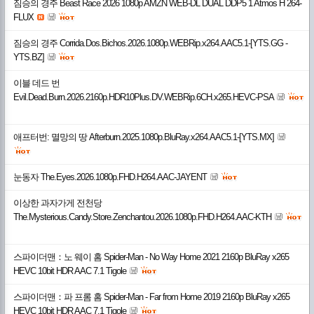
짐승의 경주 Beast Race 2026 1080p AMZN WEB-DL DUAL DDP5 1 Atmos H 264-
FLUX
짐승의 경주 Corrida.Dos.Bichos.2026.1080p.WEBRip.x264.AAC5.1-[YTS.GG -
YTS.BZ]
이블 데드 번
Evil.Dead.Burn.2026.2160p.HDR10Plus.DV.WEBRip.6CH.x265.HEVC-PSA
애프터번: 멸망의 땅 Afterburn.2025.1080p.BluRay.x264.AAC5.1-[YTS.MX]
눈동자 The.Eyes.2026.1080p.FHD.H264.AAC-JAYENT
이상한 과자가게 전천당
The.Mysterious.Candy.Store.Zenchantou.2026.1080p.FHD.H264.AAC-KTH
스파이더맨：노 웨이 홈 Spider-Man - No Way Home 2021 2160p BluRay x265
HEVC 10bit HDR AAC 7.1 Tigole
스파이더맨：파 프롬 홈 Spider-Man - Far from Home 2019 2160p BluRay x265
HEVC 10bit HDR AAC 7.1 Tigole