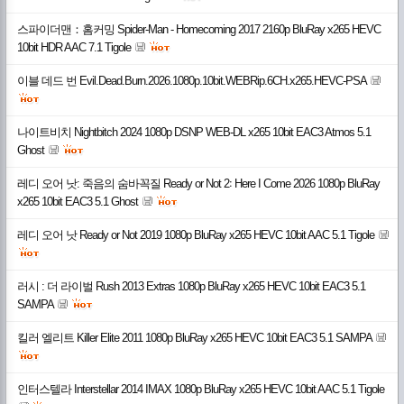
스파이더맨：홈커밍 Spider-Man - Homecoming 2017 2160p BluRay x265 HEVC
10bit HDR AAC 7.1 Tigole
이블 데드 번 Evil.Dead.Burn.2026.1080p.10bit.WEBRip.6CH.x265.HEVC-PSA
나이트비치 Nightbitch 2024 1080p DSNP WEB-DL x265 10bit EAC3 Atmos 5.1
Ghost
레디 오어 낫: 죽음의 숨바꼭질 Ready or Not 2꞉ Here I Come 2026 1080p BluRay
x265 10bit EAC3 5.1 Ghost
레디 오어 낫 Ready or Not 2019 1080p BluRay x265 HEVC 10bit AAC 5.1 Tigole
러시 : 더 라이벌 Rush 2013 Extras 1080p BluRay x265 HEVC 10bit EAC3 5.1
SAMPA
킬러 엘리트 Killer Elite 2011 1080p BluRay x265 HEVC 10bit EAC3 5.1 SAMPA
인터스텔라 Interstellar 2014 IMAX 1080p BluRay x265 HEVC 10bit AAC 5.1 Tigole