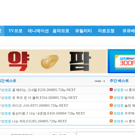
로
TV프로
애니메이션
음악프로
유틸리티
자료요청
유유베
일간 베스트
주간 베스트
방영중
골 때리는 그녀들.E226.260805.720p-NEXT
방영중
나 혼자 
방영중
유 퀴즈 온 더 블럭.E354.260805.720p-NEXT
방영중
왕자와 거
방영중
라디오 스타.E975.260805.720p-NEXT
방영중
놀면 뭐하
방영중
동상이몽 2 너는 내운명.E450.260804.720p-NEXT
방영중
우주떡집.
방영중
나는 SOLO.E265.260805.720p-NEXT
방영중
나 혼자 