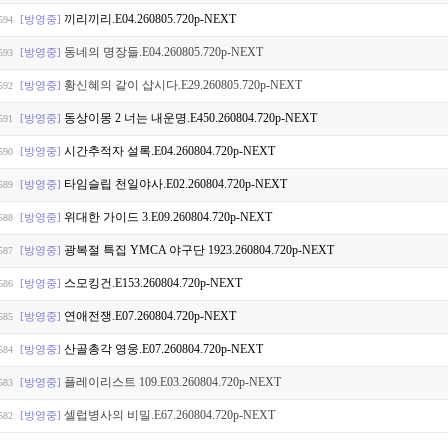
끼리끼리.E04.260805.720p-NEXT
[방영중]
594
동네의 명장들.E04.260805.720p-NEXT
[방영중]
593
황신혜의 같이 삽시다.E29.260805.720p-NEXT
[방영중]
592
동상이몽 2 너는 내운명.E450.260804.720p-NEXT
[방영중]
591
시간추적자 설록.E04.260804.720p-NEXT
[방영중]
590
타임슬립 천일야사.E02.260804.720p-NEXT
[방영중]
589
위대한 가이드 3.E09.260804.720p-NEXT
[방영중]
588
광복절 특집 YMCA 야구단 1923.260804.720p-NEXT
[방영중]
587
스모킹건.E153.260804.720p-NEXT
[방영중]
586
연애전쟁.E07.260804.720p-NEXT
[방영중]
585
산골총각 영웅.E07.260804.720p-NEXT
[방영중]
584
플레이리스트 109.E03.260804.720p-NEXT
[방영중]
583
셀럽병사의 비밀.E67.260804.720p-NEXT
[방영중]
582