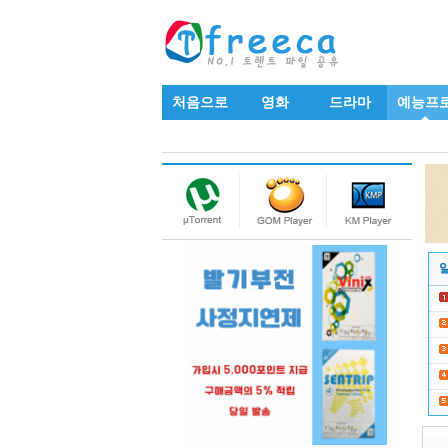
처음으로
영화
드라마
예능프