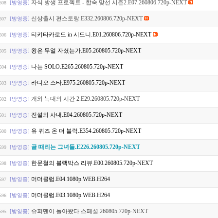
자식 방생 프로젝트 - 합숙 맞선 시즌2.E07.260806.720p-NEXT
[방영중]
608
신상출시 편스토랑.E332.260806.720p-NEXT
[방영중]
607
티키타카로드 in 시드니.E01.260806.720p-NEXT
[방영중]
606
왕은 무얼 자셨는가.E05.260805.720p-NEXT
[방영중]
605
나는 SOLO.E265.260805.720p-NEXT
[방영중]
604
라디오 스타.E975.260805.720p-NEXT
[방영중]
603
개와 늑대의 시간 2.E29.260805.720p-NEXT
[방영중]
602
전설의 사내.E04.260805.720p-NEXT
[방영중]
601
유 퀴즈 온 더 블럭.E354.260805.720p-NEXT
[방영중]
600
골 때리는 그녀들.E226.260805.720p-NEXT
[방영중]
599
한문철의 블랙박스 리뷰.E00.260805.720p-NEXT
[방영중]
598
머더클럽.E04.1080p.WEB.H264
[방영중]
597
머더클럽.E03.1080p.WEB.H264
[방영중]
596
슈퍼맨이 돌아왔다 스페셜.260805.720p-NEXT
[방영중]
595