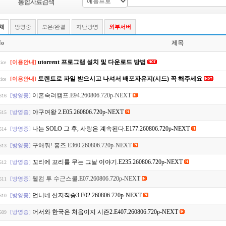
체
방영중
모은/완결
지난방영
외부서버
o
제목
utorrent 프로그램 설치 및 다운로드 방법
[이용안내]
ice
토렌트로 파일 받으시고 나셔서 배포자유지(시드) 꼭 해주세요
[이용안내]
ice
이혼숙려캠프.E94.260806.720p-NEXT
[방영중]
616
야구여왕 2.E05.260806.720p-NEXT
[방영중]
615
나는 SOLO 그 후, 사랑은 계속된다.E177.260806.720p-NEXT
[방영중]
614
구해줘! 홈즈.E360.260806.720p-NEXT
[방영중]
613
꼬리에 꼬리를 무는 그날 이야기.E235.260806.720p-NEXT
[방영중]
612
웰컴 투 수근스쿨.E07.260806.720p-NEXT
[방영중]
611
언니네 산지직송3.E02.260806.720p-NEXT
[방영중]
610
어서와 한국은 처음이지 시즌2.E407.260806.720p-NEXT
[방영중]
609