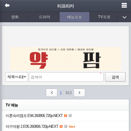
티프리카
영화
드라마
예능프로
TV프로
Wetv
애니메이션
음악
검색
1
/
913
TV 예능
이혼숙려캠프.E94.260806.720p-NEXT
야구여왕 2.E05.260806.720p-NEXT