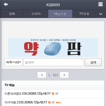
티프리카
영화
드라마
예능프로
TV프로
Wetv
애니메이션
음악
검색
1
/
913
TV 예능
이혼숙려캠프.E94.260806.720p-NEXT
야구여왕 2.E05.260806.720p-NEXT