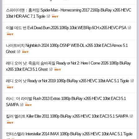
스파이더맨：홈커밍 Spider-Man - Homecoming 2017 2160p BluRay x265 HEVC
10bit HDR AAC 7.1 Tigole
이블 데드 번 Evil.Dead.Burn.2026.1080p.10bit.WEBRip.6CH.x265.HEVC-PSA
나이트비치 Nightbitch 2024 1080p DSNP WEB-DL x265 10bit EAC3 Atmos 5.1
Ghost
레디 오어 낫: 죽음의 숨바꼭질 Ready or Not 2꞉ Here I Come 2026 1080p BluRay
x265 10bit EAC3 5.1 Ghost
레디 오어 낫 Ready or Not 2019 1080p BluRay x265 HEVC 10bit AAC 5.1 Tigole
러시 : 더 라이벌 Rush 2013 Extras 1080p BluRay x265 HEVC 10bit EAC3 5.1
SAMPA
킬러 엘리트 Killer Elite 2011 1080p BluRay x265 HEVC 10bit EAC3 5.1 SAMPA
인터스텔라 Interstellar 2014 IMAX 1080p BluRay x265 HEVC 10bit AAC 5.1 Tigole