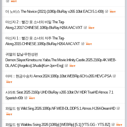
더 노비스 The Novice (2021) (1080p BluRay x265 10bit EAC3 5.1 r00t)
마신자 2：빨간 옷 소녀의 비밀 The.Tag-
Along.2.2017.CHINESE.1080p.BluRay.H264.AAC-VXT
마신자 1：빨간 옷 소녀의 저주 The.Tag-
Along.2015.CHINESE.1080p.BluRay.H264.AAC-VXT
귀멸의 칼날-무한성편
Demon.Slayer.Kimetsu.no.Yaiba.The.Movie.Infinity.Castle.2025.2160p.4K.WEB-
DL.AAC-[Angelico].3Audio[Kor+Jpn+Eng]
아머：현금수송차 Armor.2024.1080p.10bit.WEBRip.6CH.x265.HEVC-PSA
시라트 Sirat 2025 2160p UHD BluRay x265 10bit DV HDR TrueHD Atmos 7.1
Spanish r00t
와일드 씽 Wild.Sing.2026.1080p.NF.WEB-DL.DDP.5.1.Atmos.H.264-DreamHD
와일드 씽 Waildeu Ssing 2026 [1080p] [WEBRip] [5.1] [YTS.GG - YTS.BZ]