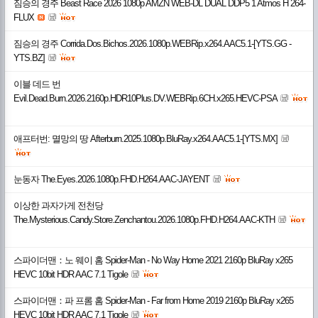
짐승의 경주 Beast Race 2026 1080p AMZN WEB-DL DUAL DDP5 1 Atmos H 264-
FLUX
짐승의 경주 Corrida.Dos.Bichos.2026.1080p.WEBRip.x264.AAC5.1-[YTS.GG -
YTS.BZ]
이블 데드 번
Evil.Dead.Burn.2026.2160p.HDR10Plus.DV.WEBRip.6CH.x265.HEVC-PSA
애프터번: 멸망의 땅 Afterburn.2025.1080p.BluRay.x264.AAC5.1-[YTS.MX]
눈동자 The.Eyes.2026.1080p.FHD.H264.AAC-JAYENT
이상한 과자가게 전천당
The.Mysterious.Candy.Store.Zenchantou.2026.1080p.FHD.H264.AAC-KTH
스파이더맨：노 웨이 홈 Spider-Man - No Way Home 2021 2160p BluRay x265
HEVC 10bit HDR AAC 7.1 Tigole
스파이더맨：파 프롬 홈 Spider-Man - Far from Home 2019 2160p BluRay x265
HEVC 10bit HDR AAC 7.1 Tigole